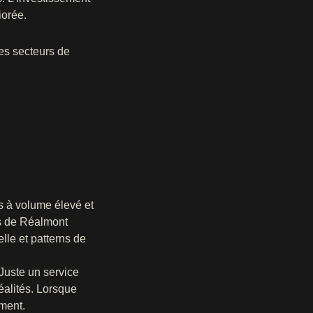
iorée.
les secteurs de
s à volume élevé et
es de Réalmont
lle et patterns de
Juste un service
éalités. Lorsque
ement.