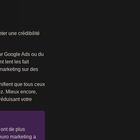
er une crédibilité
our Google Ads ou du
 lent les fait
 marketing sur des
nifient que tous ceux
ez. Mieux encore,
réduisant votre
 ont de plus
 euro marketing a