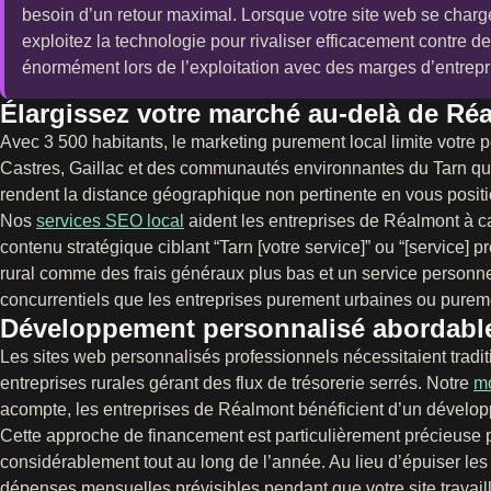
besoin d’un retour maximal. Lorsque votre site web se charge 
exploitez la technologie pour rivaliser efficacement contre 
énormément lors de l’exploitation avec des marges d’entrepri
Élargissez votre marché au-delà de Ré
Avec 3 500 habitants, le marketing purement local limite votre po
Castres, Gaillac et des communautés environnantes du Tarn qui 
rendent la distance géographique non pertinente en vous posit
Nos
services SEO local
aident les entreprises de Réalmont à c
contenu stratégique ciblant “Tarn [votre service]” ou “[service]
rural comme des frais généraux plus bas et un service personn
concurrentiels que les entreprises purement urbaines ou purem
Développement personnalisé abordable
Les sites web personnalisés professionnels nécessitaient tradi
entreprises rurales gérant des flux de trésorerie serrés. Notre
m
acompte, les entreprises de Réalmont bénéficient d’un dévelo
Cette approche de financement est particulièrement précieuse po
considérablement tout au long de l’année. Au lieu d’épuiser le
dépenses mensuelles prévisibles pendant que votre site travail