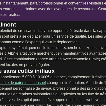
instantanément, paraît professionnel et convertit les visiteurs 
des entreprises urbaines avec des avantages de ressources. Cett
ses rurales.
almont
tentiel de croissance. La vraie opportunité réside dans la captur
sont prêts à se déplacer pour un service de qualité. Les sites 
ionnant comme l’expert qui vaut le déplacement.
apturer systématiquement le trafic de recherche des zones envi
 près d’Albi” élargit votre marché tout en maintenant vos avanta
el. Cette combinaison (portée urbaine avec économie rurale) c
ent locales ne peuvent égaler.
 sans coûts initiaux
tionnellement 5 000 à 10 000€ d’avance, complètement irréaliste
odèle de paiement mensuel
change cette équation. À partir de
ppement personnalisé de niveau professionnel à des prix d’abo
ur les entreprises saisonnières ou agricoles où les flux de trés
s réserves de capital pour le développement de sites web, vous
le constamment pour attirer des clients des zones environnantes