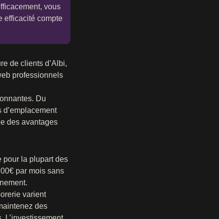
efficacement, vous
e efficacité compte
e de clients d’Albi,
web professionnels
ronnantes. Du
ges d’emplacement
rée des avantages
 pour la plupart des
 100€ par mois sans
nnement.
orerie varient
 maintenez des
. L’investissement