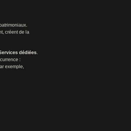
 patrimoniaux.
t, créent de la
Services dédiées
.
ccurrence :
par exemple,