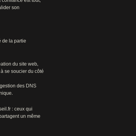
 confiance est tout,
lider son
é de la partie
ation du site web,
 à se soucier du côté
 gestion des DNS
nique.
il.fr : ceux qui
s partagent un même