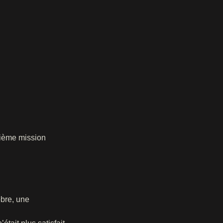
xième mission
obre, une