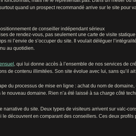
l fonctionnait, mais ne le représentait pas. Dans un métier où la
surtout quand un prospect recommandé arrive sur le site pour va
positionnement de conseiller indépendant sérieux
ises de rendez-vous, pas seulement une carte de visite statique
ps ni l’envie de s’occuper du site. Il voulait déléguer l’intégralit
enu au quotidien.
ensuel
, qui lui donne accès à l’ensemble de nos services de cré
s de contenu illimitées. Son site évolue avec lui, sans qu’il ait
pe du processus de mise en ligne : achat du nom de domaine,
le nouveau domaine. Rien n’a été laissé à sa charge côté tech
 narrative du site. Deux types de visiteurs arrivent sur valc-conse
i le découvrent en comparant des conseillers. Ces deux profil