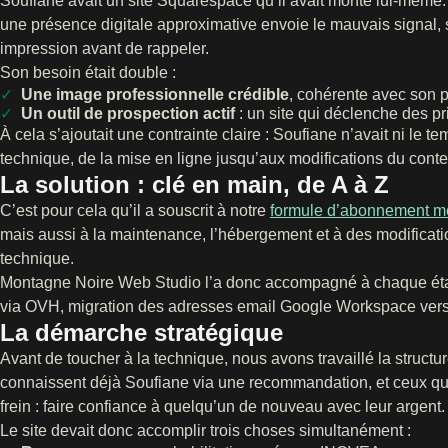
Soufiane avait un site Squarespace qu’il avait monté lui-même. I
une présence digitale approximative envoie le mauvais signal, 
impression avant de rappeler.
Son besoin était double :
Une image professionnelle crédible
, cohérente avec son 
Un outil de prospection actif
: un site qui déclenche des pr
À cela s’ajoutait une contrainte claire : Soufiane n’avait ni le tem
technique, de la mise en ligne jusqu’aux modifications du cont
La solution : clé en main, de A à Z
C’est pour cela qu’il a souscrit à notre
formule d’abonnement m
mais aussi à la maintenance, l’hébergement et à des modification
technique.
Montagne Noire Web Studio l’a donc accompagné à chaque éta
via OVH, migration des adresses email Google Workspace vers 
La démarche stratégique
Avant de toucher à la technique, nous avons travaillé la structure
connaissent déjà Soufiane via une recommandation, et ceux qu
frein : faire confiance à quelqu’un de nouveau avec leur argent.
Le site devait donc accomplir trois choses simultanément :