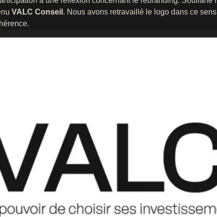
articipation à une réflexion concernant le rebranding. Soufiane n’
venu
VALC Conseil
. Nous avons retravaillé le logo dans ce sens,
ohérence.