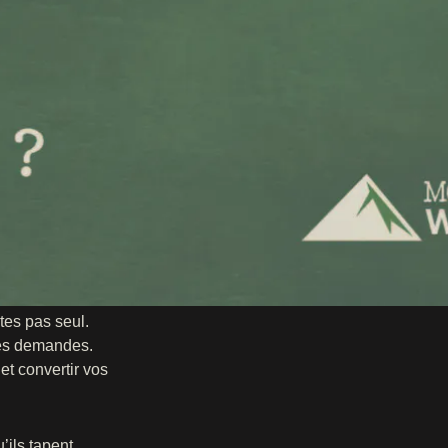
tes pas seul.
les demandes.
et convertir vos
’ils tapent